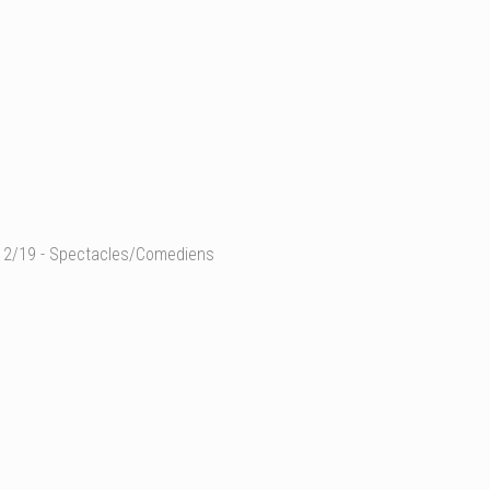
2/19 - Spectacles/Comediens
Spectacle " Les Lames S
Photographe: Patrick S
Ajouter un commentaire
Email